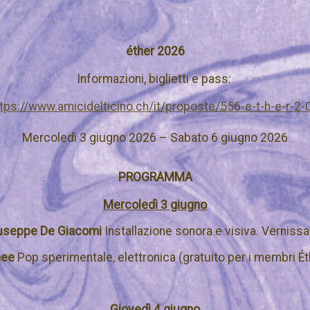
éther 2026
Informazioni, biglietti e pass:
tps://www.amicidelticino.ch/it/proposte/556-e-t-h-e-r-2-
Mercoledì 3 giugno 2026 – Sabato 6 giugno 2026
PROGRAMMA
Mercoledì 3 giugno
useppe De Giacomi
Installazione sonora e visiva. Verniss
nee
Pop sperimentale, elettronica
(
gratuito per i membri Ét
Giovedì 4 giugno