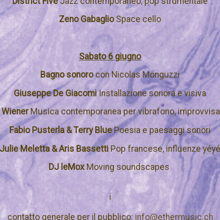
District Five
Jazz contemporaneo, pop strumentale
Zeno Gabaglio
Space cello
Sabato 6 giugno
Bagno sonoro
con Nicolas Monguzzi
Giuseppe De Giacomi
Installazione sonora e visiva
 Wiener
Musica contemporanea per vibrafono, improvvisa
Fabio Pusterla & Terry Blue
Poesia e paesaggi sonori
Julie Meletta & Aris Bassetti
Pop francese, influenze yéy
DJ leMox
Moving soundscapes
ℹ️
contatto generale per il pubblico:
info@ethermusic.ch