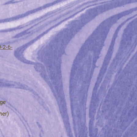
0-2-6-
age
her)