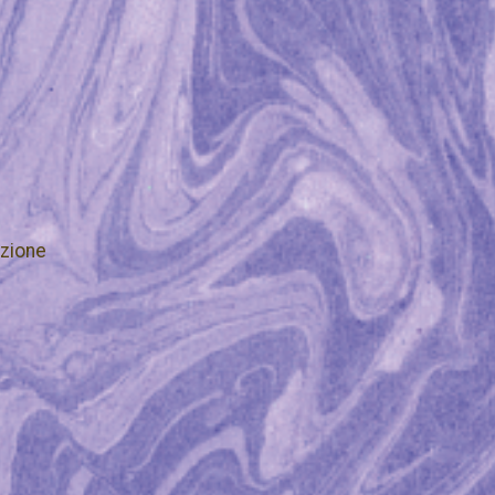
zione
é