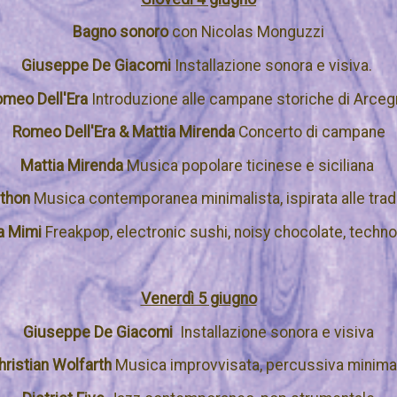
Bagno sonoro
con Nicolas Monguzzi
Giuseppe De Giacomi
Installazione sonora e visiva.
meo Dell'Era
Introduzione alle campane storiche di Arce
Romeo Dell'Era & Mattia Mirenda
Concerto di campane
Mattia Mirenda
Musica popolare ticinese e siciliana
nthon
Musica contemporanea minimalista, ispirata alle trad
a Mimi
Freakpop, electronic sushi, noisy chocolate, tech
Venerdì 5 giugno
Giuseppe De Giacomi
Installazione sonora e visiva
hristian Wolfarth
Musica improvvisata, percussiva minima