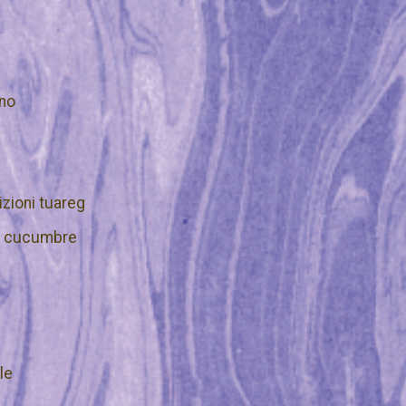
gno
izioni tuareg
no cucumbre
le