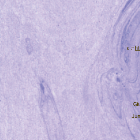
👉
ht
Gi
Ju