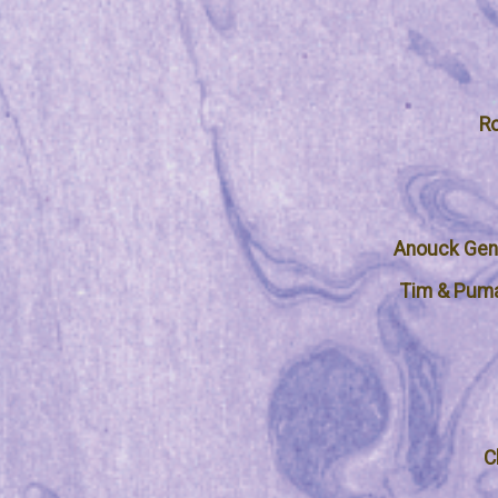
Ro
Anouck Ge
Tim & Pum
C